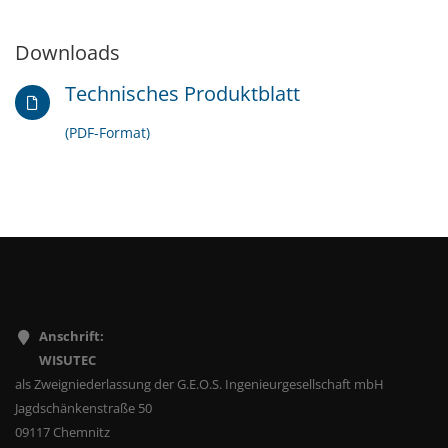
Downloads
Technisches Produktblatt
(PDF-Format)
Anschrift:
WISUTEC
als Zweigniederlassung der G.E.O.S. Ingenieurgesellschaft mbH
Jagdschänkenstraße 50
09117 Chemnitz